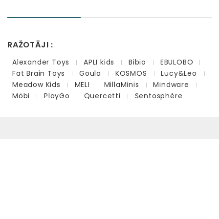
RAŽOTĀJI :
Alexander Toys
APLI kids
Bibio
EBULOBO
Fat Brain Toys
Goula
KOSMOS
Lucy&Leo
Meadow Kids
MELI
MillaMinis
Mindware
Möbi
PlayGo
Quercetti
Sentosphère