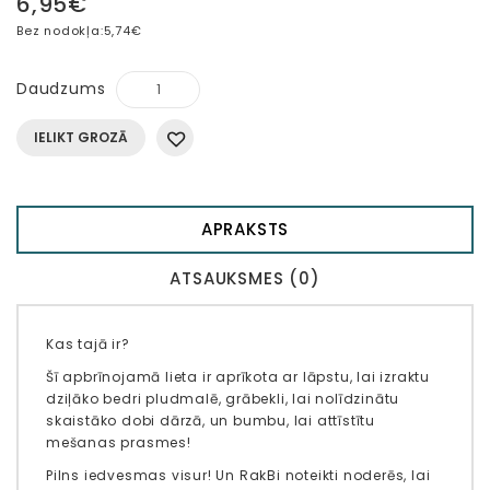
6,95€
Bez nodokļa:
5,74€
Daudzums
IELIKT GROZĀ
APRAKSTS
ATSAUKSMES (0)
Kas tajā ir?
Šī apbrīnojamā lieta ir aprīkota ar lāpstu, lai izraktu
dziļāko bedri pludmalē, grābekli, lai nolīdzinātu
skaistāko dobi dārzā, un bumbu, lai attīstītu
mešanas prasmes!
Pilns iedvesmas visur! Un RakBi noteikti noderēs, lai