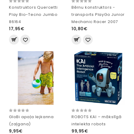
Konstruktors Quercetti
Bērnu konstruktors -
Play Bio-Tecno Jumbo
transports PlayGo Junior
86164
Mechanic Racer 2007
17,95€
10,80€
GloBi apaļa lejkanna
ROBOTS KAI – mākslīgā
(zaļgana)
intelekta robots
9,95€
99,95€