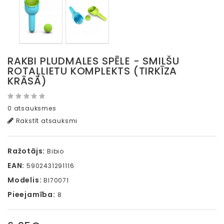
RAKBI PLUDMALES SPĒLE - SMILŠU
ROTAĻLIETU KOMPLEKTS (TIRKĪZA
KRĀSĀ)
0 atsauksmes
Rakstīt atsauksmi
Ražotājs:
Bibio
EAN:
5902431291116
Modelis:
BI70071
Pieejamība:
8