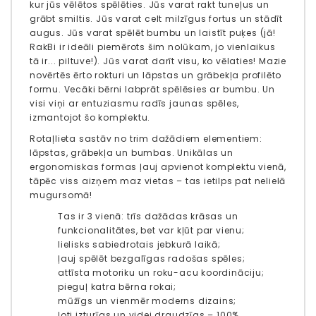
kur jūs vēlētos spēlēties. Jūs varat rakt tuneļus un
grābt smiltis. Jūs varat celt milzīgus fortus un stādīt
augus. Jūs varat spēlēt bumbu un laistīt puķes (jā!
RakBi ir ideāli piemērots šim nolūkam, jo ​​vienlaikus
tā ir... piltuve!). Jūs varat darīt visu, ko vēlaties! Mazie
novērtēs ērto rokturi un lāpstas un grābekļa profilēto
formu. Vecāki bērni labprāt spēlēsies ar bumbu. Un
visi viņi ar entuziasmu radīs jaunas spēles,
izmantojot šo komplektu.
Rotaļlieta sastāv no trim dažādiem elementiem:
lāpstas, grābekļa un bumbas. Unikālas un
ergonomiskas formas ļauj apvienot komplektu vienā,
tāpēc viss aizņem maz vietas – tas ietilps pat nelielā
mugursomā!
Tas ir 3 vienā: trīs dažādas krāsas un
funkcionalitātes, bet var kļūt par vienu;
lielisks sabiedrotais jebkurā laikā;
ļauj spēlēt bezgalīgas radošas spēles;
attīsta motoriku un roku-acu koordināciju;
pieguļ katra bērna rokai;
mūžīgs un vienmēr moderns dizains;
ļoti izturīgs un videi draudzīgs – 100%