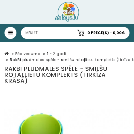
0 PRECE(S) - 0,00€
Pēc vecuma
1 - 2 gadi
RakBi pludmales spēle - smilšu rotaļlietu komplekts (tirkīza 
RAKBI PLUDMALES SPĒLE - SMILŠU
ROTAĻLIETU KOMPLEKTS (TIRKĪZA
KRĀSĀ)