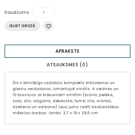
Daudzums
IELIKT GROZĀ
APRAKSTS
ATSAUKSMES (0)
Šis ir brīnišķīgs radošais komplekts krāsošanai un
gleznu veidošanai, izmantojot smiltis. 4 veidnes un
10 burciņas ar krāsainām smiltīm (brūna, pelēka,
zaļa, zila, zaļgana, debeszila, tumši zila, oranža,
dzeltena un sarkana) ļaus jums radīt visskaistākos
mākslas darbus. Izmēri: 3,7 x 19 x 29,5 cm