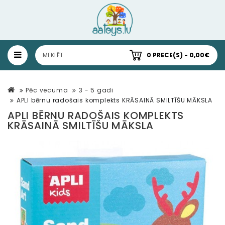
0 PRECE(S) - 0,00€
Pēc vecuma
3 - 5 gadi
APLI bērnu radošais komplekts KRĀSAINĀ SMILTĪŠU MĀKSLA
APLI BĒRNU RADOŠAIS KOMPLEKTS
KRĀSAINĀ SMILTĪŠU MĀKSLA