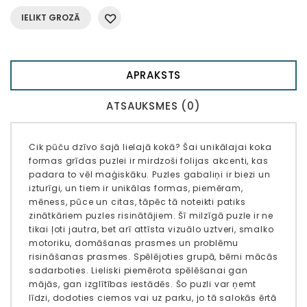
IELIKT GROZĀ
APRAKSTS
ATSAUKSMES (0)
Cik pūču dzīvo šajā lielajā kokā? Šai unikālajai koka
formas grīdas puzlei ir mirdzoši folijas akcenti, kas
padara to vēl maģiskāku. Puzles gabaliņi ir biezi un
izturīgi, un tiem ir unikālas formas, piemēram,
mēness, pūce un citas, tāpēc tā noteikti patiks
zinātkāriem puzles risinātājiem. Šī milzīgā puzle ir ne
tikai ļoti jautra, bet arī attīsta vizuālo uztveri, smalko
motoriku, domāšanas prasmes un problēmu
risināšanas prasmes. Spēlējoties grupā, bērni mācās
sadarboties. Lieliski piemērota spēlēšanai gan
mājās, gan izglītības iestādēs. Šo puzli var ņemt
līdzi, dodoties ciemos vai uz parku, jo tā salokās ērtā