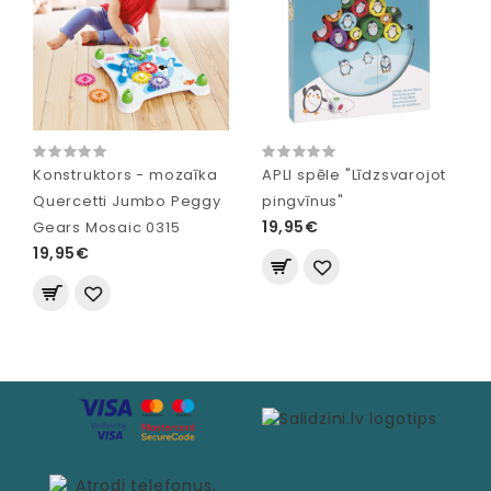
Konstruktors - mozaīka
APLI spēle "Līdzsvarojot
Quercetti Jumbo Peggy
pingvīnus"
19,95€
Gears Mosaic 0315
19,95€