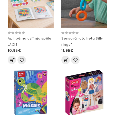
Apli bērnu uzlīmju spēle
Sensorā rotaļlieta Silly
LĀCIS
rings"
10,95€
11,95€