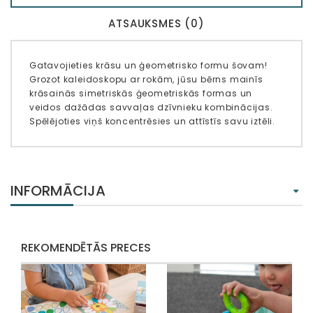
ATSAUKSMES (0)
Gatavojieties krāsu un ģeometrisko formu šovam!
Grozot kaleidoskopu ar rokām, jūsu bērns mainīs
krāsainās simetriskās ģeometriskās formas un
veidos dažādas savvaļas dzīvnieku kombinācijas.
Spēlējoties viņš koncentrēsies un attīstīs savu iztēli.
INFORMĀCIJA
REKOMENDĒTĀS PRECES