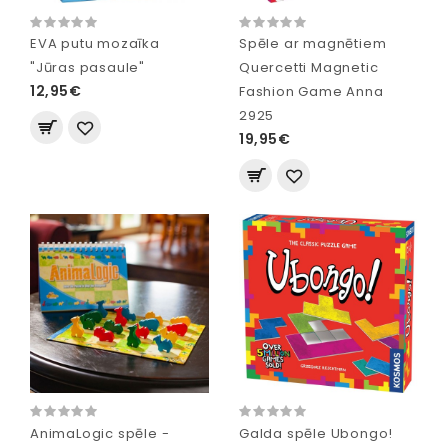
EVA putu mozaīka
Spēle ar magnētiem
"Jūras pasaule"
Quercetti Magnetic
12,95€
Fashion Game Anna
2925
19,95€
AnimaLogic spēle -
Galda spēle Ubongo!