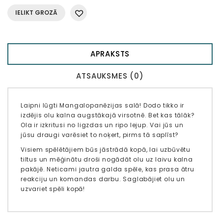
IELIKT GROZĀ
APRAKSTS
ATSAUKSMES (0)
Laipni lūgti Mangalopanēzijas salā! Dodo tikko ir
izdējis olu kalna augstākajā virsotnē. Bet kas tālāk?
Ola ir izkritusi no ligzdas un ripo lejup. Vai jūs un
jūsu draugi varēsiet to noķert, pirms tā saplīst?
Visiem spēlētājiem būs jāstrādā kopā, lai uzbūvētu
tiltus un mēģinātu droši nogādāt olu uz laivu kalna
pakājē. Neticami jautra galda spēle, kas prasa ātru
reakciju un komandas darbu. Saglabājiet olu un
uzvariet spēli kopā!