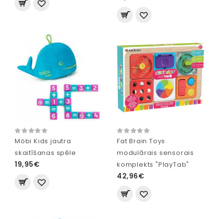
Möbi Kids jautra
Fat Brain Toys
skaitīšanas spēle
modulārais sensorais
19,95€
komplekts "PlayTab"
42,96€