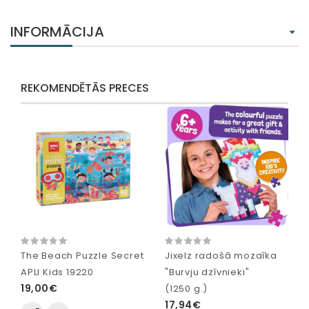
INFORMĀCIJA
REKOMENDĒTĀS PRECES
The Beach Puzzle Secret
Jixelz radošā mozaīka
APLI Kids 19220
"Burvju dzīvnieki"
19,00€
(1250 g.)
17,94€