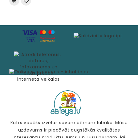
Katrs vecāks izvēlas savam bērnam labāko. Mūsu
uzdevums ir piedāvāt augstākās kvalitātes
interesantu produktu Jums un Jūsu bērnam, lai