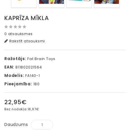
KAPRĪZA MĪKLA
0 atsauksmes
Rakstīt atsauksmi
Ražotājs:
Fat Brain Toys
EAN:
811802021564
Modelis:
FA140-1
Pieejamība:
180
22,95€
Bez nodokļa:
18,97€
Daudzums