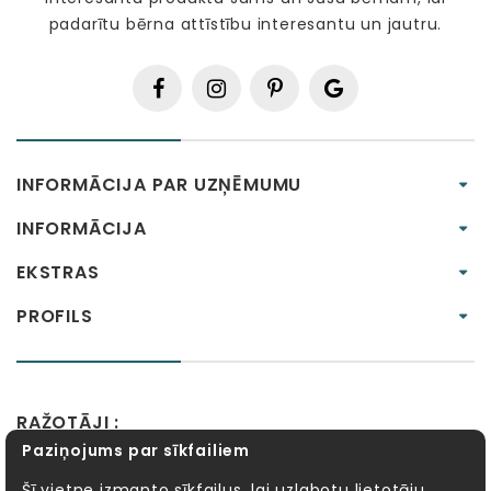
padarītu bērna attīstību interesantu un jautru.
INFORMĀCIJA PAR UZŅĒMUMU
INFORMĀCIJA
EKSTRAS
PROFILS
RAŽOTĀJI :
Paziņojums par sīkfailiem
Alexander Toys
APLI kids
Bibio
EBULOBO
Fat Brain Toys
Goula
KOSMOS
Lucy&Leo
Šī vietne izmanto sīkfailus, lai uzlabotu lietotāju