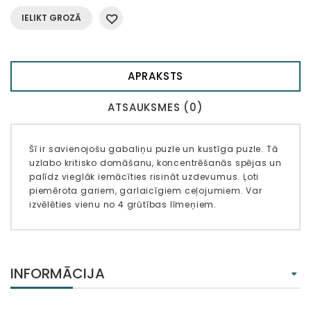
IELIKT GROZĀ
APRAKSTS
ATSAUKSMES (0)
Šī ir savienojošu gabaliņu puzle un kustīga puzle. Tā
uzlabo kritisko domāšanu, koncentrēšanās spējas un
palīdz vieglāk iemācīties risināt uzdevumus. Ļoti
piemērota gariem, garlaicīgiem ceļojumiem. Var
izvēlēties vienu no 4 grūtības līmeņiem.
INFORMĀCIJA