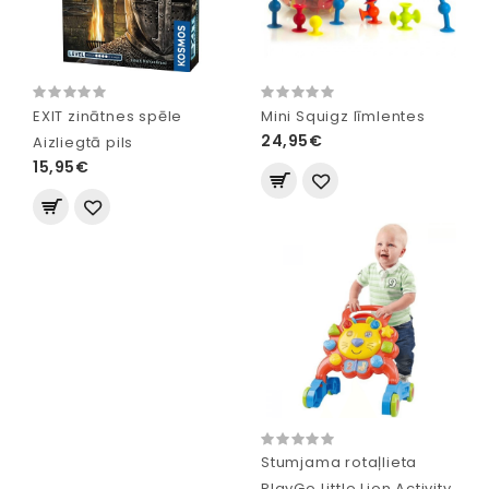
EXIT zinātnes spēle
Mini Squigz līmlentes
24,95€
Aizliegtā pils
15,95€
Stumjama rotaļlieta
PlayGo Little Lion Activity