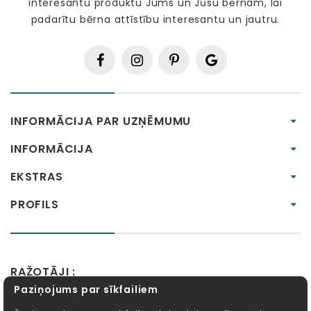
interesantu produktu Jums un Jūsu bērnam, lai
padarītu bērna attīstību interesantu un jautru.
INFORMĀCIJA PAR UZŅĒMUMU
INFORMĀCIJA
EKSTRAS
PROFILS
RAŽOTĀJI :
Paziņojums par sīkfailiem
Alexander Toys
APLI kids
Bibio
EBULOBO