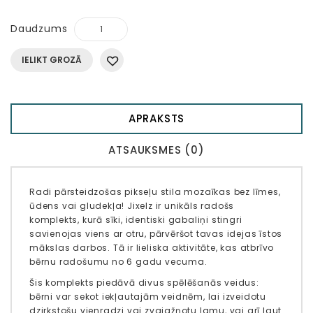
Daudzums
IELIKT GROZĀ
APRAKSTS
ATSAUKSMES (0)
Radi pārsteidzošas pikseļu stila mozaīkas bez līmes,
ūdens vai gludekļa! Jixelz ir unikāls radošs
komplekts, kurā sīki, identiski gabaliņi stingri
savienojas viens ar otru, pārvēršot tavas idejas īstos
mākslas darbos. Tā ir lieliska aktivitāte, kas atbrīvo
bērnu radošumu no 6 gadu vecuma.
Šis komplekts piedāvā divus spēlēšanās veidus:
bērni var sekot iekļautajām veidnēm, lai izveidotu
dzirkstošu vienradzi vai zvaigžņotu lamu, vai arī ļaut