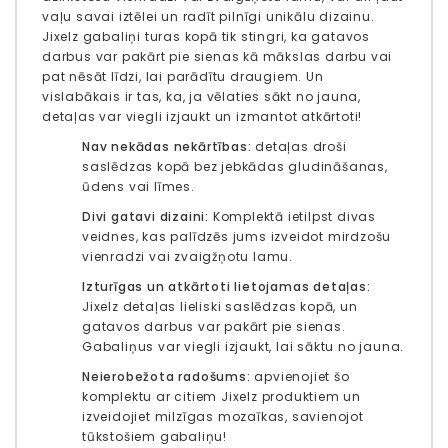
vaļu savai iztēlei un radīt pilnīgi unikālu dizainu.
Jixelz gabaliņi turas kopā tik stingri, ka gatavos
darbus var pakārt pie sienas kā mākslas darbu vai
pat nēsāt līdzi, lai parādītu draugiem. Un
vislabākais ir tas, ka, ja vēlaties sākt no jauna,
detaļas var viegli izjaukt un izmantot atkārtoti!
Nav nekādas nekārtības:
detaļas droši
saslēdzas kopā bez jebkādas gludināšanas,
ūdens vai līmes.
Divi gatavi dizaini:
Komplektā ietilpst divas
veidnes, kas palīdzēs jums izveidot mirdzošu
vienradzi vai zvaigžņotu lamu.
Izturīgas un atkārtoti lietojamas detaļas:
Jixelz detaļas lieliski saslēdzas kopā, un
gatavos darbus var pakārt pie sienas.
Gabaliņus var viegli izjaukt, lai sāktu no jauna.
Neierobežota radošums:
apvienojiet šo
komplektu ar citiem Jixelz produktiem un
izveidojiet milzīgas mozaīkas, savienojot
tūkstošiem gabaliņu!