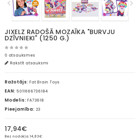
JIXELZ RADOŠĀ MOZAĪKA "BURVJU
DZĪVNIEKI" (1250 G.)
0 atsauksmes
Rakstīt atsauksmi
Ražotājs:
Fat Brain Toys
EAN:
5011666736184
Modelis:
FA73618
Pieejamība:
23
17,94€
Bez nodokļa:
14,83€