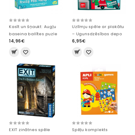
Kasīt un šņaukt: Augļu
Uzlīmju spēle ar plakātu
baseina ballītes puzle
– Ugunsdzēsības depo
14,96€
6,95€
EXIT zinātnes spēle
Spēļu komplekts