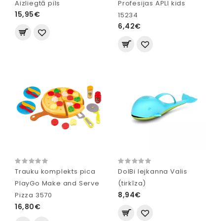
Aizliegtā pils
Profesijas APLI kids
15,95€
15234
6,42€
Trauku komplekts pica
DolBi lejkanna Valis
PlayGo Make and Serve
(tirkīza)
8,94€
Pizza 3570
16,80€