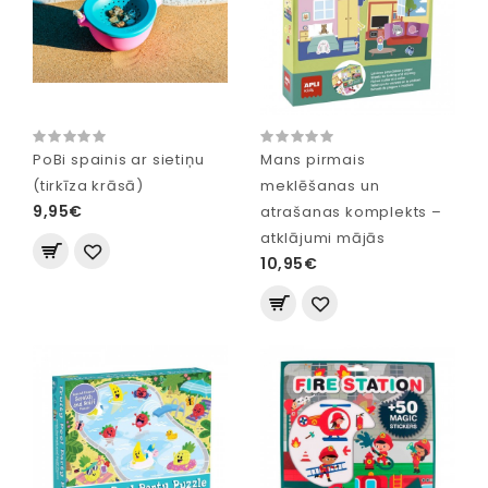
PoBi spainis ar sietiņu
Mans pirmais
(tirkīza krāsā)
meklēšanas un
9,95€
atrašanas komplekts –
atklājumi mājās
10,95€