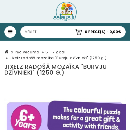
0 PRECE(S) - 0,00€
Pēc vecuma
5 - 7 gadi
Jixelz radošā mozaīka "Burvju dzīvnieki" (1250 g.)
JIXELZ RADOŠĀ MOZAĪKA "BURVJU
DZĪVNIEKI" (1250 G.)