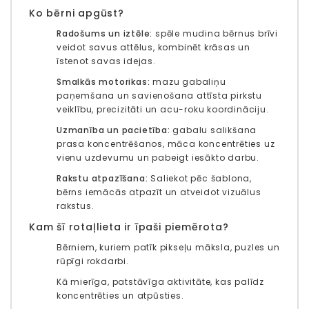
Ko bērni apgūst?
Radošums un iztēle:
spēle mudina bērnus brīvi
veidot savus attēlus, kombinēt krāsas un
īstenot savas idejas.
Smalkās motorikas:
mazu gabaliņu
paņemšana un savienošana attīsta pirkstu
veiklību, precizitāti un acu-roku koordināciju.
Uzmanība un pacietība:
gabalu salikšana
prasa koncentrēšanos, māca koncentrēties uz
vienu uzdevumu un pabeigt iesākto darbu.
Rakstu atpazīšana:
Saliekot pēc šablona, ​​
bērns iemācās atpazīt un atveidot vizuālus
rakstus.
Kam šī rotaļlieta ir īpaši piemērota?
Bērniem, kuriem patīk pikseļu māksla, puzles un
rūpīgi rokdarbi.
Kā mierīga, patstāvīga aktivitāte, kas palīdz
koncentrēties un atpūsties.