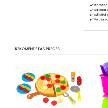
✔️ Izprotie
✔️ Attīsti
✔️ Attīsti
✔️ Veicini
REKOMENDĒTĀS PRECES