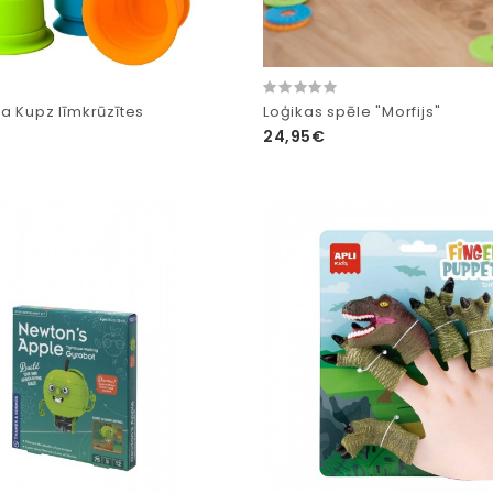
a Kupz līmkrūzītes
Loģikas spēle "Morfijs"
24,95€