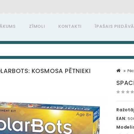
ĀKUMS
ZĪMOLI
KONTAKTI
ĪPAŠAIS PIEDĀV
LARBOTS: KOSMOSA PĒTNIEKI
Pē
SPAC
Ražotāj
EAN:
50
Modeli