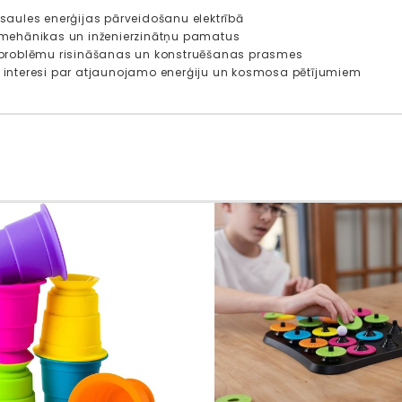
t saules enerģijas pārveidošanu elektrībā
et mehānikas un inženierzinātņu pamatus
et problēmu risināšanas un konstruēšanas prasmes
et interesi par atjaunojamo enerģiju un kosmosa pētījumiem