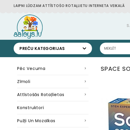
LAIPNI LŪDZAM ATTĪSTOŠO ROTAĻLIETU INTERNETA VEIKALĀ
S
PREČU KATEGORIJAS
SPACE SO
Pēc Vecuma
Zīmoli
Attīstošās Rotaļlietas
Konstruktori
Pužļi Un Mozaīkas