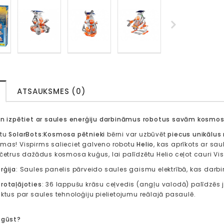
ATSAUKSMES (0)
un izpētiet ar saules enerģiju darbināmus robotus
savām kosmosa
ktu
SolarBots:
Kosmosa pētnieki
bērni var uzbūvēt
piecus unikālus
mas! Vispirms salieciet galveno robotu
Helio
, kas aprīkots ar sa
 četrus dažādus kosmosa kuģus, lai palīdzētu Helio ceļot cauri 
rģija
: Saules panelis pārveido saules gaismu elektrībā, kas darbi
rotaļājoties
: 36 lappušu krāsu ceļvedis (angļu valodā) palīdzēs 
aktus par saules tehnoloģiju pielietojumu reālajā pasaulē.
pgūst?