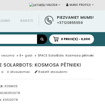
MANS PROFILS
VALODA
PIEZVANIET MUMS!
ĀJUMS
RAKSTI
+37120855559
0 PRECE(S) - 0,00€
c vecuma
8+ gadi
SPACE SolarBots: Kosmosa pētnieki
E SOLARBOTS: KOSMOSA PĒTNIEKI
0 atsauksmes
Rakstīt atsauksmi
s:
KOSMOS
60282512078
s:
KS512078