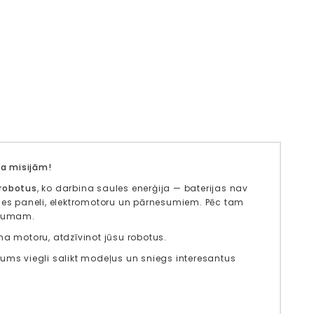
 misijām!
 robotus
, ko darbina saules enerģija — baterijas nav
ules paneli, elektromotoru un pārnesumiem. Pēc tam
Visumam.
na motoru, atdzīvinot jūsu robotus.
jums viegli salikt modeļus un sniegs interesantus