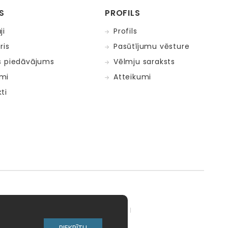
S
PROFILS
ji
Profils
ris
Pasūtījumu vēsture
s piedāvājums
Vēlmju saraksts
mi
Atteikumi
ti
adow Kids
MELI
MillaMinis