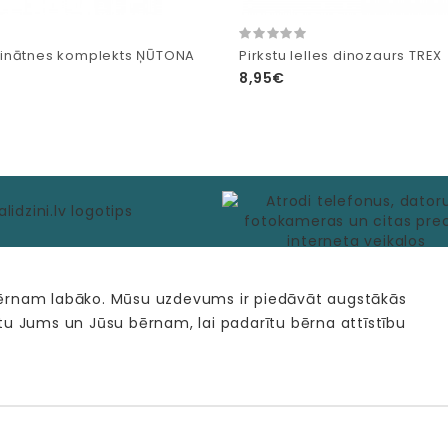
inātnes komplekts ŅŪTONA
Pirkstu lelles dinozaurs TREX
8,95€
bērnam labāko. Mūsu uzdevums ir piedāvāt augstākās
tu Jums un Jūsu bērnam, lai padarītu bērna attīstību