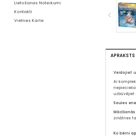
Lietošanas Noteikumi
Kontakti
Vietnes Karte
APRAKSTS
Veidojiet 
Ar komple
nepiecieša
uzbūvējiet
Saules ene
Mācīšanās 
zinātnes f
Ko bērni a