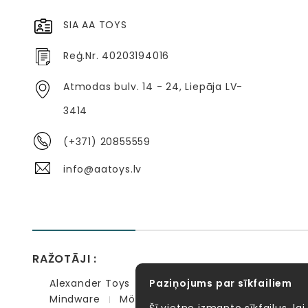
SIA AA TOYS
Reģ.Nr. 40203194016
Atmodas bulv. 14 - 24, Liepāja LV-
3414
(+371) 20855559
info@aatoys.lv
RAŽOTĀJI :
Alexander Toys
Paziņojums par sīkfailiem
APLI kids
Bibio
EBULOBO
Mindware
Möbi
PlayGo
Quercetti
Se