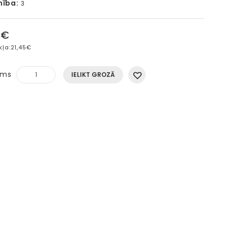
mība:
3
5€
kļa:
21,45€
ums
IELIKT GROZĀ