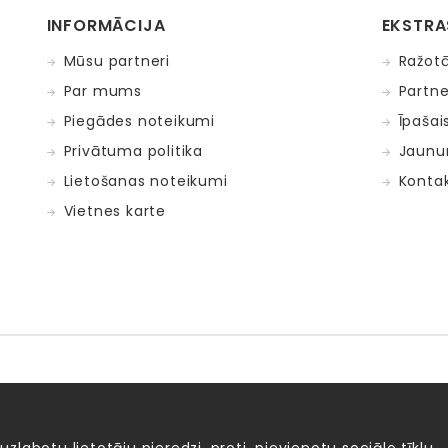
INFORMĀCIJA
EKSTRA
Mūsu partneri
Ražotā
Par mums
Partne
Piegādes noteikumi
Īpašai
Privātuma politika
Jaunu
Lietošanas noteikumi
Kontak
Vietnes karte
Fat Brain Toys
Goula
KOSMOS
Lucy&Leo
Me
ntosphère