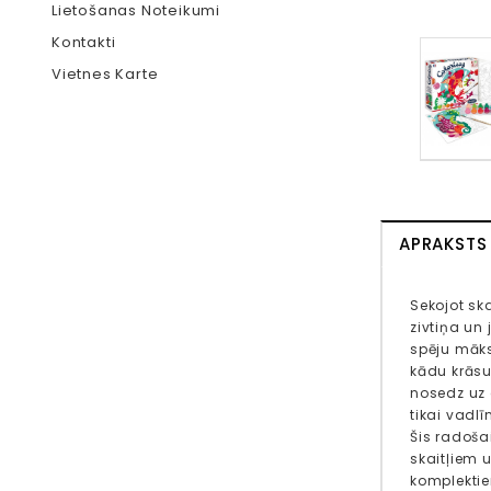
Lietošanas Noteikumi
Kontakti
Vietnes Karte
APRAKSTS
Sekojot sk
zivtiņa un
spēju māks
kādu krāsu
nosedz uz a
tikai vadlī
Šis radošai
skaitļiem 
komplektie