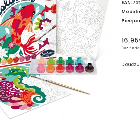
EAN:
33
Modeli
Pieeja
16,9
Bez nodo
Daudz