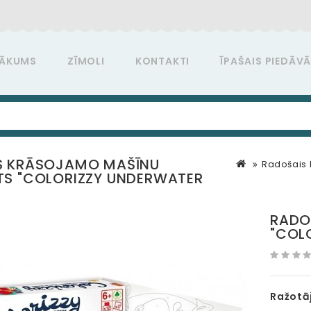
ĀKUMS
ZĪMOLI
KONTAKTI
ĪPAŠAIS PIEDĀV
S KRĀSOJAMO MAŠĪNU
Radošais 
TS "COLORIZZY UNDERWATER
RADO
"COL
Ražotāj