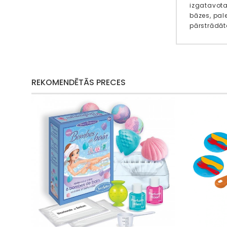
izgatavota
bāzes, pal
pārstrādāta
REKOMENDĒTĀS PRECES