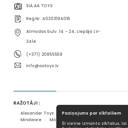
SIA AA TOYS
Reģ.Nr. 40203194016
Atmodas bulv. 14 - 24, Liepāja LV-
3414
(+371) 20855559
info@aatoys.lv
RAŽOTĀJI :
Alexander Toys
Paziņojums par sīkfailiem
APLI kids
Bibio
EBULOBO
Mindware
Möbi
PlayGo
Quercetti
Se
Šī vietne izmanto sīkfailus, lai