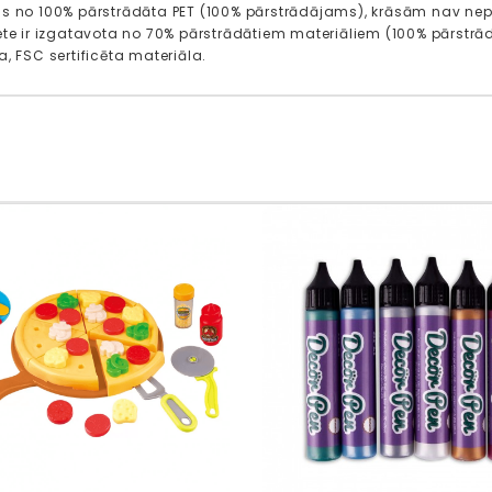
s no 100% pārstrādāta PET (100% pārstrādājams), krāsām nav nepiec
ete ir izgatavota no 70% pārstrādātiem materiāliem (100% pārstrā
, FSC sertificēta materiāla.