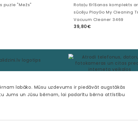
 puzle "Mežs"
Rotaļu tīrīšanas komplekts a
sūcēju PlayGo My Cleaning Tr
Vacuum Cleaner 3469
39,80€
bērnam labāko. Mūsu uzdevums ir piedāvāt augstākās
tu Jums un Jūsu bērnam, lai padarītu bērna attīstību