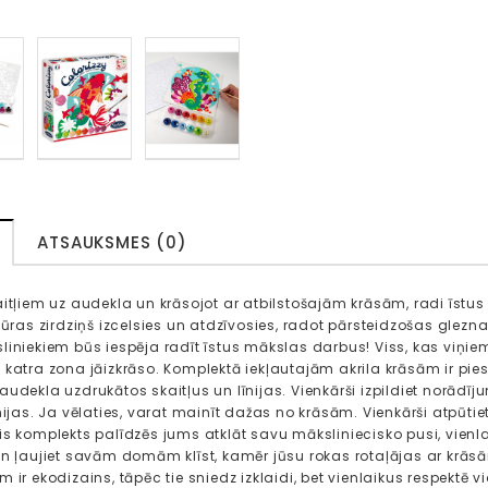
ATSAUKSMES (0)
aitļiem uz audekla un krāsojot ar atbilstošajām krāsām, radi īstus
 jūras zirdziņš izcelsies un atdzīvosies, radot pārsteidzošas glezn
liniekiem būs iespēja radīt īstus mākslas darbus! Viss, kas viņiem 
 katra zona jāizkrāso. Komplektā iekļautajām akrila krāsām ir pies
udekla uzdrukātos skaitļus un līnijas. Vienkārši izpildiet norādījum
nijas. Ja vēlaties, varat mainīt dažas no krāsām. Vienkārši atpūti
s komplekts palīdzēs jums atklāt savu māksliniecisko pusi, vienlai
un ļaujiet savām domām klīst, kamēr jūsu rokas rotaļājas ar krās
m ir ekodizains, tāpēc tie sniedz izklaidi, bet vienlaikus respektē