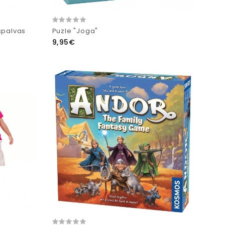
spalvas
Puzle "Joga"
9,95€