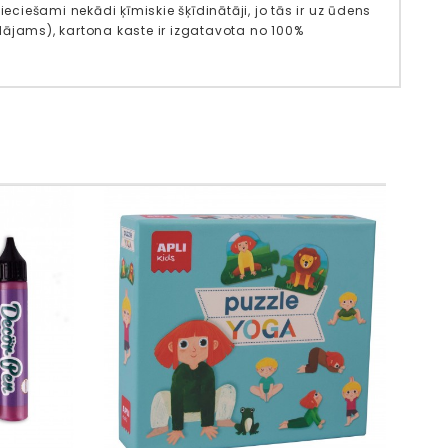
iešami nekādi ķīmiskie šķīdinātāji, jo tās ir uz ūdens
dājams), kartona kaste ir izgatavota no 100%