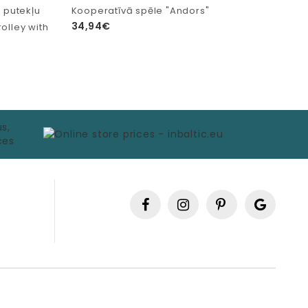
r putekļu
Kooperatīvā spēle "Andors"
34,94€
olley with