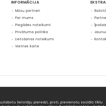
INFORMĀCIJA
EKSTRA
Mūsu partneri
Ražotā
Par mums
Partne
Piegādes noteikumi
Īpašai
Privātuma politika
Jaunu
Lietošanas noteikumi
Kontak
Vietnes karte
Fat Brain Toys
Goula
KOSMOS
Lucy&Leo
Me
ntosphère
 uzlabotu lietotāju pieredzi, proti, pievienotu sociālo tīklu