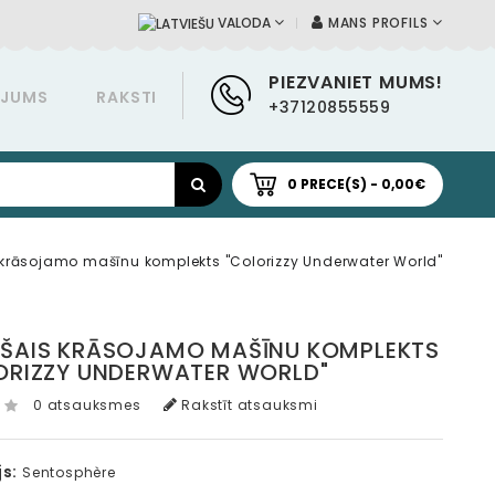
MANS PROFILS
VALODA
PIEZVANIET MUMS!
ĀJUMS
RAKSTI
+37120855559
0 PRECE(S) - 0,00€
krāsojamo mašīnu komplekts "Colorizzy Underwater World"
ŠAIS KRĀSOJAMO MAŠĪNU KOMPLEKTS
ORIZZY UNDERWATER WORLD"
0 atsauksmes
Rakstīt atsauksmi
s:
Sentosphère