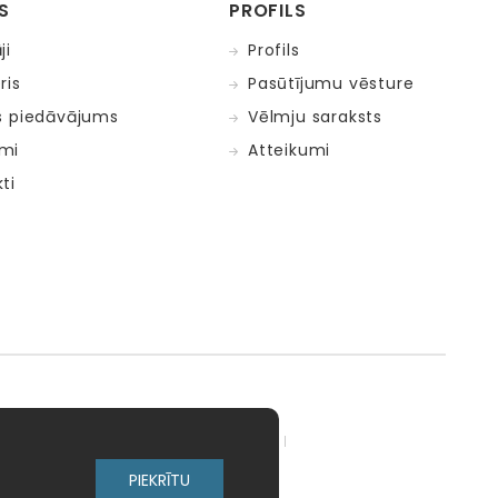
S
PROFILS
ji
Profils
ris
Pasūtījumu vēsture
s piedāvājums
Vēlmju saraksts
mi
Atteikumi
ti
adow Kids
MELI
MillaMinis
PIEKRĪTU