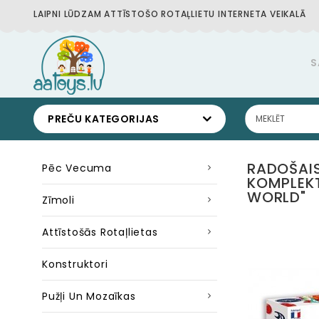
LAIPNI LŪDZAM ATTĪSTOŠO ROTAĻLIETU INTERNETA VEIKALĀ
S
PREČU KATEGORIJAS
RADOŠAI
Pēc Vecuma
KOMPLEK
WORLD"
Zīmoli
Attīstošās Rotaļlietas
Konstruktori
Pužļi Un Mozaīkas