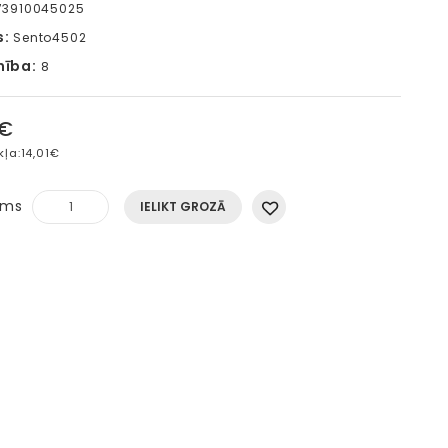
73910045025
s:
Sento4502
mība:
8
5€
kļa:
14,01€
ums
IELIKT GROZĀ