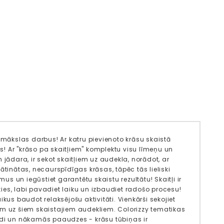
 mākslas darbus! Ar katru pievienoto krāsu skaistā
as! Ar "krāso pa skaitļiem" komplektu visu līmeņu un
jādara, ir sekot skaitļiem uz audekla, norādot, ar
ātinātas, necaurspīdīgas krāsas, tāpēc tās lieliski
us un iegūstiet garantētu skaistu rezultātu! Skaitļi ir
eties, labi pavadiet laiku un izbaudiet radošo procesu!
kus baudot relaksējošu aktivitāti. Vienkārši sekojiet
ām uz šiem skaistajiem audekliem. Colorizzy tematikas
 vidi un nākamās paaudzes - krāsu tūbiņas ir