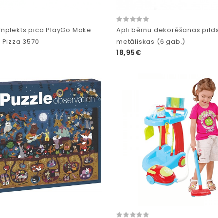
mplekts pica PlayGo Make
Apli bērnu dekorēšanas pild
 Pizza 3570
metāliskas (6 gab.)
18,95€