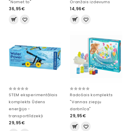
"Nomet to"
Oranžais izdevums
36,95€
14,96€
STEM eksperimentālais
Radošais komplekts
komplekts Ūdens
"Vannas ziepju
enerģija -
darbnīca"
29,95€
transportlīdzekļi
29,95€