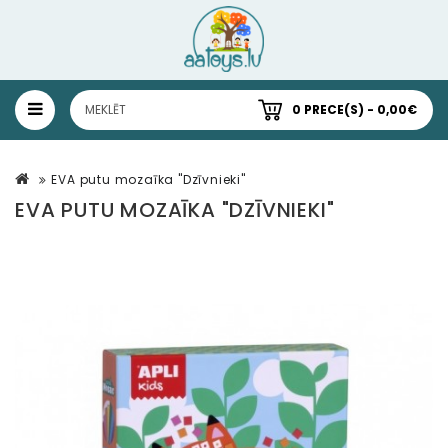
0 PRECE(S) - 0,00€
EVA putu mozaīka "Dzīvnieki"
EVA PUTU MOZAĪKA "DZĪVNIEKI"