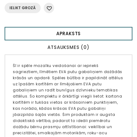
IELIKT GROZĀ
APRAKSTS
ATSAUKSMES (0)
Šī ir spēle mozaīku veidošanai ar iepriekš
sagrieztiem, līmētiem EVA putu gabaliņiem dažādās
krāsās un apdarē. Spēles būtība ir papildināt attēlus
uz īpašām kartītēm ar līmējošiem EVA putu
gabaliņiem un radīt burvīgus dzīvnieku tematikas
attēlus. Šo komplektu ir ārkārtīgi viegli lietot: kartona
kartītēm ir tukšas vietas ar krāsainiem punktiņiem,
kas norāda, kādas krāsas EVA putu gabaliņi
jāaizpilda šajās vietās. Šim produktam ir augsta
didaktiskā vērtība, padarot to ideāli piemērotu
dažādu bērnu prasmju attīstīšanai: veiklībai un
precizitātei, smalkajām motorikām, roku-acu