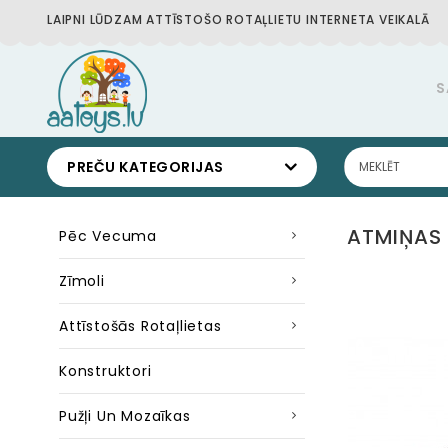
LAIPNI LŪDZAM ATTĪSTOŠO ROTAĻLIETU INTERNETA VEIKALĀ
S
PREČU KATEGORIJAS
ATMIŅAS 
Pēc Vecuma
Zīmoli
Attīstošās Rotaļlietas
Konstruktori
Pužļi Un Mozaīkas