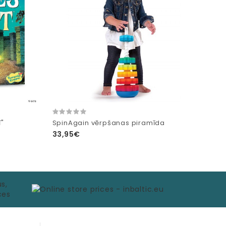
ī"
SpinAgain vērpšanas piramīda
33,95€