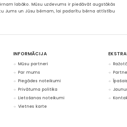
bērnam labāko. Mūsu uzdevums ir piedāvāt augstākās
tu Jums un Jūsu bērnam, lai padarītu bērna attīstību
INFORMĀCIJA
EKSTRA
Mūsu partneri
Ražotā
Par mums
Partne
Piegādes noteikumi
Īpašai
Privātuma politika
Jaunu
Lietošanas noteikumi
Kontak
Vietnes karte