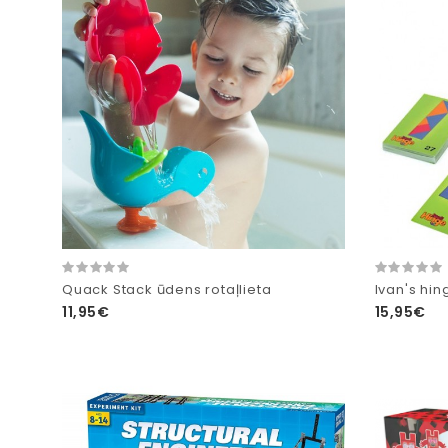
Quack Stack ūdens rotaļlieta
Ivan's hin
11,95€
15,95€