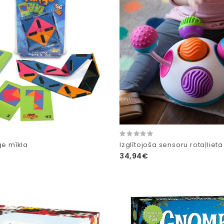
ge mīkla
Izglītojoša sensoru rotaļlieta 
34,94€