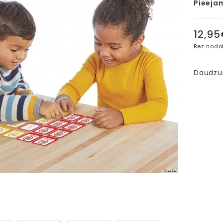
Pieeja
12,9
Bez nodo
Daudz