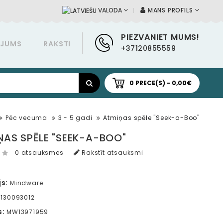
MANS PROFILS
VALODA
PIEZVANIET MUMS!
ĀJUMS
RAKSTI
+37120855559
0 PRECE(S) - 0,00€
Pēc vecuma
3 - 5 gadi
Atmiņas spēle "Seek-a-Boo"
ŅAS SPĒLE "SEEK-A-BOO"
0 atsauksmes
Rakstīt atsauksmi
s:
Mindware
130093012
s:
MW13971959