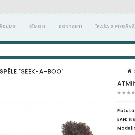
ĀKUMS
ZĪMOLI
KONTAKTI
ĪPAŠAIS PIEDĀV
SPĒLE "SEEK-A-BOO"
ATMI
Ražotāj
EAN:
195
Modeli