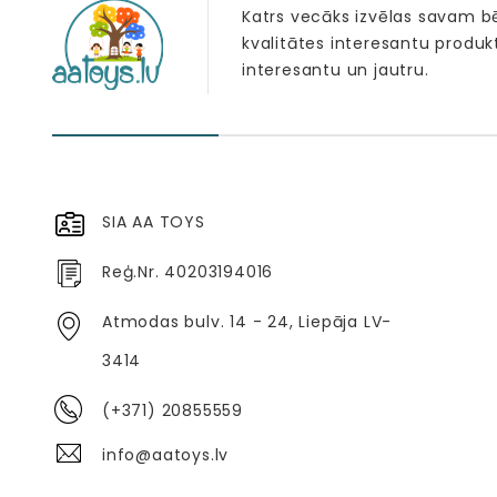
Katrs vecāks izvēlas savam 
kvalitātes interesantu produk
interesantu un jautru.
SIA AA TOYS
Reģ.Nr. 40203194016
Atmodas bulv. 14 - 24, Liepāja LV-
3414
(+371) 20855559
info@aatoys.lv